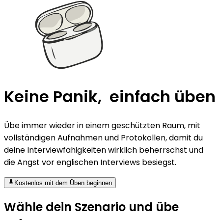
K
e
i
n
e
P
a
n
i
k
,
e
i
n
f
a
c
h
ü
b
e
n
Übe immer wieder in einem geschützten Raum, mit
vollständigen Aufnahmen und Protokollen,
damit du
deine Interviewfähigkeiten wirklich beherrschst und
die Angst vor englischen Interviews besiegst.
Kostenlos mit dem Üben beginnen
Wähle dein Szenario und übe