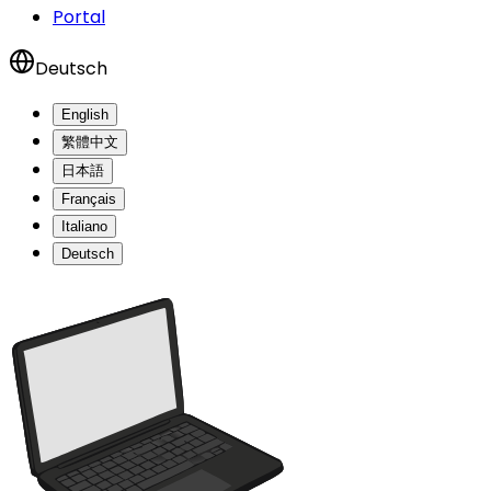
Portal
Deutsch
English
繁體中文
日本語
Français
Italiano
Deutsch