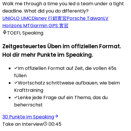
Walk me through a time you led a team under a tight
deadline. What did you do differently?
UNIQLO UMC
Disney 行銷實習
Porsche Taiwan
LV
Horizons MT
Garmin GPS 實習
TOEFL Speaking
Zeitgesteuertes Üben im offiziellen Format.
Hol dir mehr Punkte im Speaking.
Im offiziellen Format auf Zeit, die vollen 45s
füllen
Wortschatz schrittweise aufbauen, wie beim
Krafttraining
Lenke jede Frage auf ein Thema, das du
beherrschst
30 Punkte im Speaking
Take an Interview
00:45