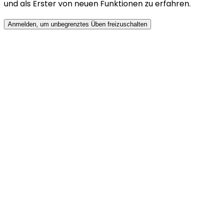
und als Erster von neuen Funktionen zu erfahren.
Anmelden, um unbegrenztes Üben freizuschalten
Wie übe ich mit Mocky?
Mocky zu nutzen ist einfach! Kein Konto nötig.
Nachdem du deinen Lebenslauf und die
Stellenbeschreibung hochgeladen hast, wähle den
Interviewtyp, den du üben möchtest (etwa technische
oder Verhaltensinterviews). Sobald du auf Start klickst,
simuliert das System anhand deiner Informationen
eine echte Interviewumgebung. Drücke die Leertaste,
um mit dem Antworten zu beginnen, und wenn du