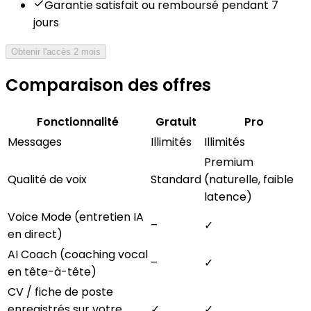
Garantie satisfait ou remboursé pendant 7
jours
Obtenir l'accès 2 mois
Comparaison des offres
Fonctionnalité
Gratuit
Pro
Messages
Illimités
Illimités
Premium
Qualité de voix
Standard
(naturelle, faible
latence)
Voice Mode (entretien IA
–
✓
en direct)
AI Coach (coaching vocal
–
✓
en tête-à-tête)
CV / fiche de poste
enregistrés sur votre
✓
✓