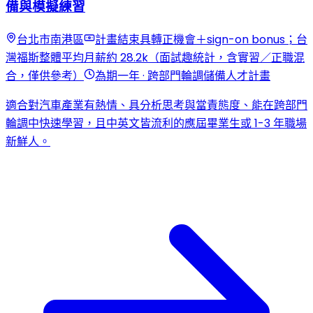
備與模擬練習
台北市南港區
計畫結束具轉正機會＋sign-on bonus；台
灣福斯整體平均月薪約 28.2k（面試趣統計，含實習／正職混
合，僅供參考）
為期一年 · 跨部門輪調儲備人才計畫
適合對汽車產業有熱情、具分析思考與當責態度、能在跨部門
輪調中快速學習，且中英文皆流利的應屆畢業生或 1-3 年職場
新鮮人。