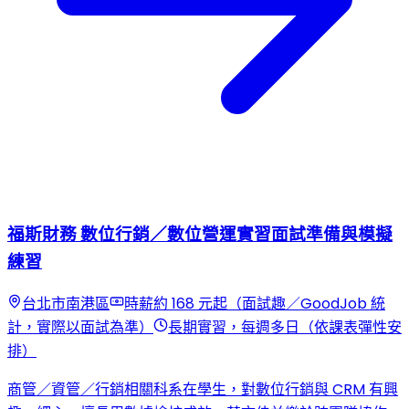
福斯財務 數位行銷／數位營運實習面試準備與模擬
練習
台北市南港區
時薪約 168 元起（面試趣／GoodJob 統
計，實際以面試為準）
長期實習，每週多日（依課表彈性安
排）
商管／資管／行銷相關科系在學生，對數位行銷與 CRM 有興