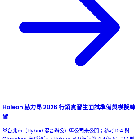
Haleon 赫力昂 2026 行銷實習生面試準備與模擬練
習
台北市（Hybrid 混合辦公）
公司未公開；參考 104 與
Glassdoor 全球統計，Haleon 實習被評為 4.4/5 星（27 則