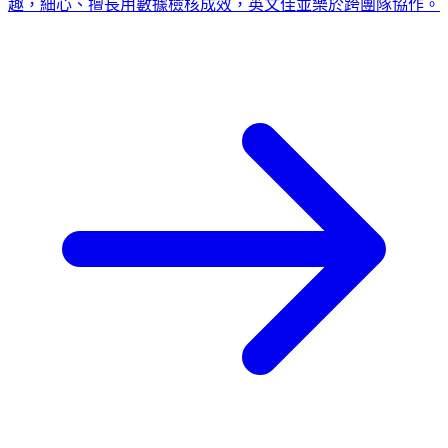
趣，細心、擅長用數據檢核成效，英文佳並樂於跨團隊協作。