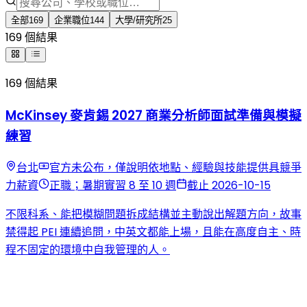
全部
169
企業職位
144
大學/研究所
25
169 個結果
169 個結果
McKinsey 麥肯錫 2027 商業分析師面試準備與模擬
練習
台北
官方未公布，僅說明依地點、經驗與技能提供具競爭
力薪資
正職；暑期實習 8 至 10 週
截止 2026-10-15
不限科系、能把模糊問題拆成結構並主動說出解題方向，故事
禁得起 PEI 連續追問，中英文都能上場，且能在高度自主、時
程不固定的環境中自我管理的人。