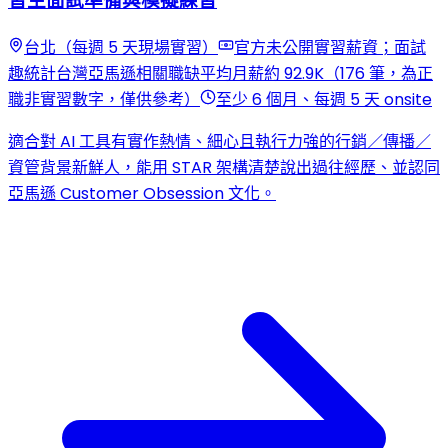
習生面試準備與模擬練習
台北（每週 5 天現場實習）
官方未公開實習薪資；面試
趣統計台灣亞馬遜相關職缺平均月薪約 92.9K（176 筆，為正
職非實習數字，僅供參考）
至少 6 個月、每週 5 天 onsite
適合對 AI 工具有實作熱情、細心且執行力強的行銷／傳播／
資管背景新鮮人，能用 STAR 架構清楚說出過往經歷、並認同
亞馬遜 Customer Obsession 文化。