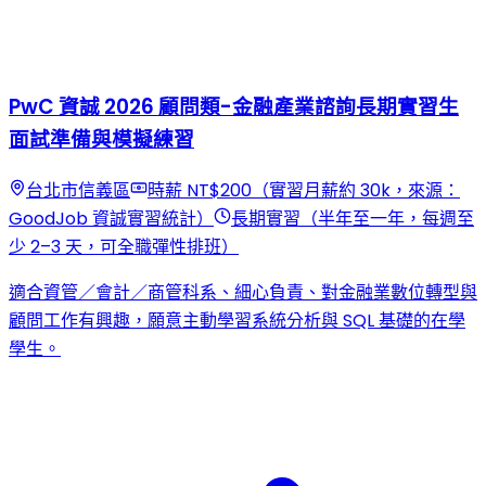
PwC 資誠 2026 顧問類-金融產業諮詢長期實習生
面試準備與模擬練習
台北市信義區
時薪 NT$200（實習月薪約 30k，來源：
GoodJob 資誠實習統計）
長期實習（半年至一年，每週至
少 2–3 天，可全職彈性排班）
適合資管／會計／商管科系、細心負責、對金融業數位轉型與
顧問工作有興趣，願意主動學習系統分析與 SQL 基礎的在學
學生。