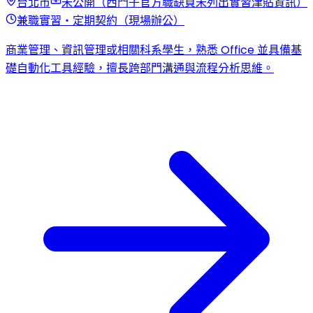
台北市
未公開（西門子官方職缺頁未列出實習津貼資訊）
兼職實習・定期契約（現場辦公）
商業管理、資訊管理或相關科系學生，熟悉 Office 並具備基
礎自動化工具經驗，擅長跨部門溝通與流程分析思維。